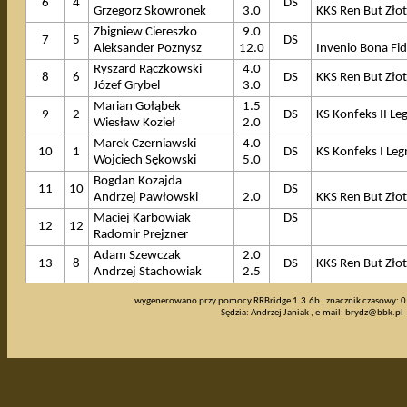
6
4
DS
Grzegorz Skowronek
3.0
KKS Ren But Złot
Zbigniew Ciereszko
9.0
7
5
DS
Aleksander Poznysz
12.0
Invenio Bona F
Ryszard Rączkowski
4.0
8
6
DS
KKS Ren But Złot
Józef Grybel
3.0
Marian Gołąbek
1.5
9
2
DS
KS Konfeks II Le
Wiesław Kozieł
2.0
Marek Czerniawski
4.0
10
1
DS
KS Konfeks I Leg
Wojciech Sękowski
5.0
Bogdan Kozajda
11
10
DS
Andrzej Pawłowski
2.0
KKS Ren But Złot
Maciej Karbowiak
DS
12
12
Radomir Prejzner
Adam Szewczak
2.0
13
8
DS
KKS Ren But Złot
Andrzej Stachowiak
2.5
wygenerowano przy pomocy RRBridge 1.3.6b , znacznik czasowy: 
Sędzia: Andrzej Janiak , e-mail:
brydz@bbk.pl