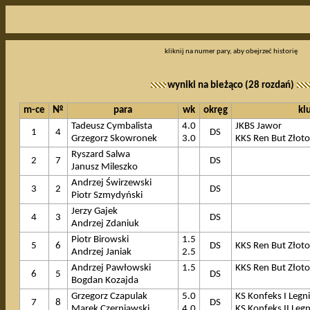
kliknij na numer pary, aby obejrzeć historię
wyniki na bieżąco (28 rozdań)
m-ce
№
para
wk
okręg
kl
Tadeusz Cymbalista
4.0
JKBS Jawor
1
4
DS
Grzegorz Skowronek
3.0
KKS Ren But Złoto
Ryszard Salwa
2
7
DS
Janusz Mileszko
Andrzej Świrzewski
3
2
DS
Piotr Szmydyński
Jerzy Gajek
4
3
DS
Andrzej Zdaniuk
Piotr Birowski
1.5
5
6
DS
KKS Ren But Złoto
Andrzej Janiak
2.5
Andrzej Pawłowski
1.5
KKS Ren But Złoto
6
5
DS
Bogdan Kozajda
Grzegorz Czapulak
5.0
KS Konfeks I Legn
7
8
DS
Marek Czerniawski
4.0
KS Konfeks II Legn