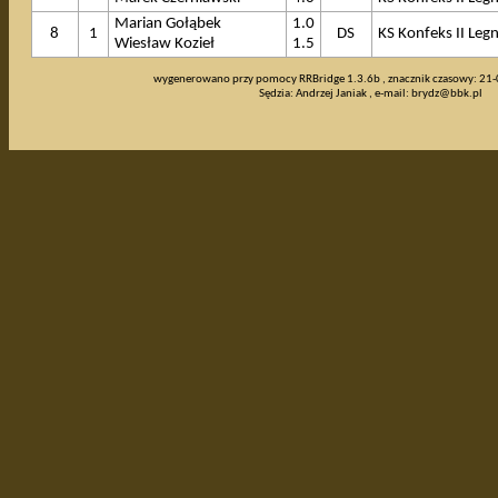
Marian Gołąbek
1.0
8
1
DS
KS Konfeks II Legn
Wiesław Kozieł
1.5
wygenerowano przy pomocy RRBridge 1.3.6b , znacznik czasowy: 21
Sędzia: Andrzej Janiak , e-mail:
brydz@bbk.pl