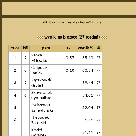
kliknij na numer pary, aby obejrzeć historię
wyniki na bieżąco (27 rozdań)
m-ce
№
para
+/-
wynik %
#
Salwa
1
2
+0.57
65.10
27
Mileszko
Czapulak
2
8
+0.10
60.94
27
Janiak
Rączkowski
3
9
59.44
27
Grybel
Skowronek
4
6
54.81
27
Cymbalista
Świrzewski
5
4
52.04
27
Szmydyński
Niebudek
6
3
51.11
27
Zatorski
Kozieł
5
51.11
27
Gołąbek