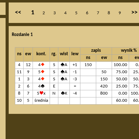
<<
1
>>
2
3
4
5
6
7
8
9
Rozdanie 1
zapis
wynik %
ns
ew
kont.
rg.
wist
lew
ns
ew
ns
e
4
12
4
S
A
+1
150
100.00
0
11
9
5
S
A
-1
50
75.00
25
1
3
4
S
A
-3
150
50.00
50
2
6
4
E
=
420
25.00
75
8
7
5
x
N
K
-4
800
0.00
100
10
5
średnia
60.00
60