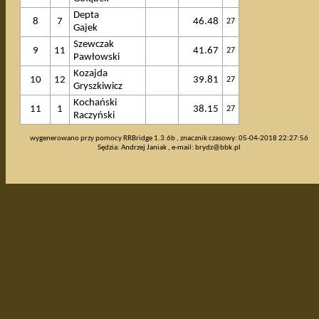
Depta
8
7
46.48
27
Gajek
Szewczak
9
11
41.67
27
Pawłowski
Kozajda
10
12
39.81
27
Gryszkiwicz
Kochański
11
1
38.15
27
Raczyński
wygenerowano przy pomocy RRBridge 1.3.6b , znacznik czasowy: 05-04-2018 22:27:56
Sędzia: Andrzej Janiak , e-mail:
brydz@bbk.pl