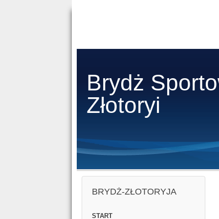
Brydż Sport
Złotoryi
BRYDŻ-ZŁOTORYJA
START